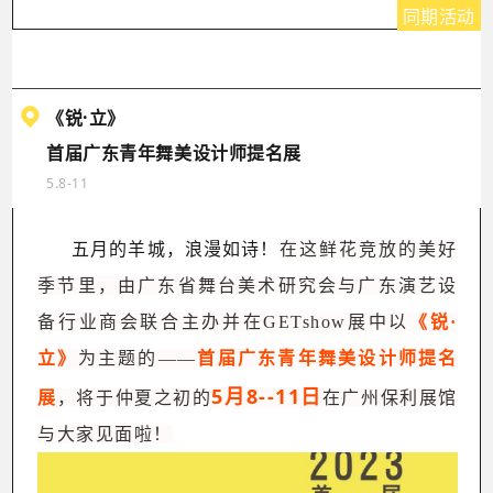
同期活动
《锐·立》
首届广东青年舞美设计师提名展
5.8-11
五月的羊城，浪漫如诗！
在这鲜花竞放的美好
季节里，由广东省舞台美术研究会与广东演艺设
备行业商会联合主办并在GETshow展中以
《锐·
立》
为主题的——
首届
广东
青年舞美设计师提名
5月8--11日
展
，将于仲夏之初的
在广州保利展馆
与大家见面啦！