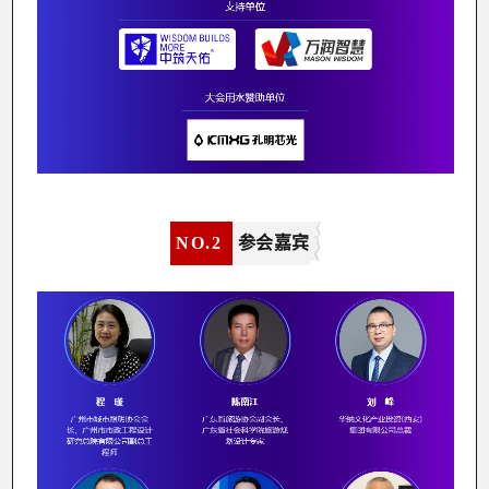
NO.
2
参会嘉宾