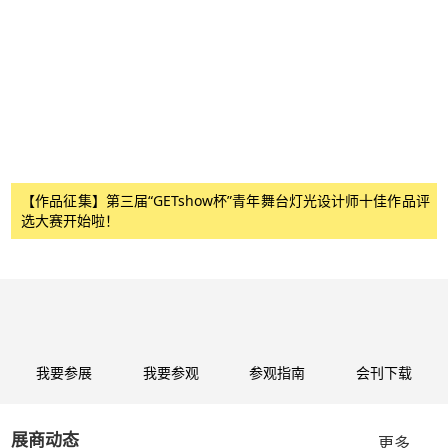
术
【作品征集】第三届“GETshow杯”青年舞台灯光设计师十佳作品评
选大赛开始啦！
我要参展
我要参观
参观指南
会刊下载
展商动态
更多