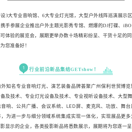
开设3大专业音响馆、6大专业灯光馆，大型户外线阵巡演展示
！
携手参展企业推出户外主题光影秀专馆、燃爆的DJ打碟、iB
可体验的展览会，展期更举办数十场精彩纷呈、干货十足的同
已为您准备好！
1
行业前沿新品集结GETshow！
内外知名专业音响灯光、演艺装备品牌荟聚广州保利世贸博览
设备及技术、专业灯光设备及技术、专业视听设备技术、大型
包音响、公共广播、会议系统、
LED
屏、麦克风、功放、舞台
等
，为进一步与细分领域系统集成实现一体化，实现展品更多
投影显示的企业，各类投影新品将悉数展示
，
展期将为您逐一