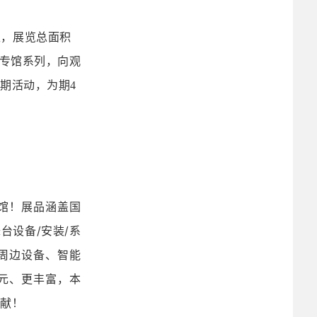
区，展览总面积
O专馆系列，向观
期活动，为期4
展品涵盖
国
馆！
舞台设备
/
安装
/
系
周边设备、
智能
元、更丰富，本
呈献！