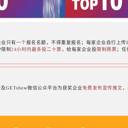
企业只有
一个
报名名额，不得重复报名；每家企业自行上传
P限制
24小时内最多投二十票
，给每家企业投
限制两票
；任
及GETshow微信公众平台为获奖企业
免费发布宣传推文
，